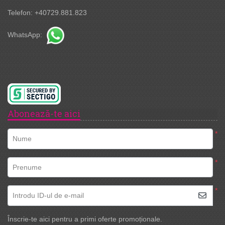
Telefon: +40729.881.823
WhatsApp:
Abonează-te aici
*
Nume
*
Prenume
*
Introdu ID-ul de e-mail
Înscrie-te aici pentru a primi oferte promoționale.