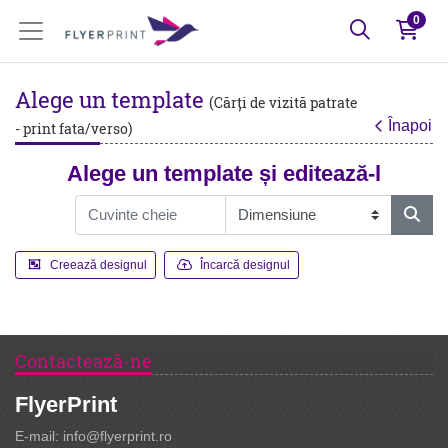
0
Alege un template
(Cărți de vizită patrate
Înapoi
- print fata/verso)
Alege un template și editează-l
Creează designul
Încarcă designul
Contactează-ne
FlyerPrint
E-mail: info@flyerprint.ro