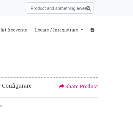
ări frecvente
Blog
ări frecvente
Logare / Înregistrare
- Configurare
Share Product
ne