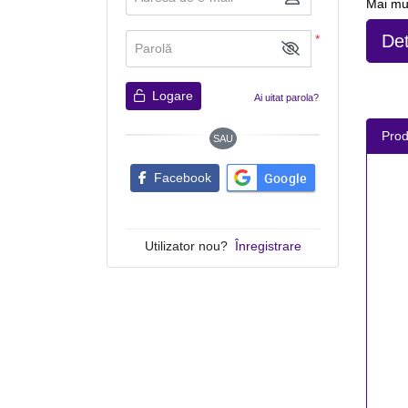
Mai mul
Det
*
Parolă
Logare
Ai uitat parola?
Pro
SAU
Google
Facebook
Utilizator nou?
Înregistrare