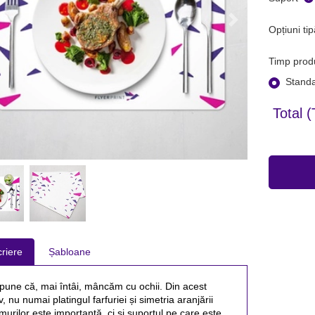
Opțiuni tip
Timp prod
Standa
Total (
riere
Șabloane
pune că, mai întâi, mâncăm cu ochii. Din acest 
, nu numai platingul farfuriei și simetria aranjării 
murilor este importantă, ci și suportul pe care este 