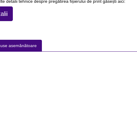
te detalii tehnice despre pregătirea fișierului de print găsești aici:
alii
duse asemănătoare