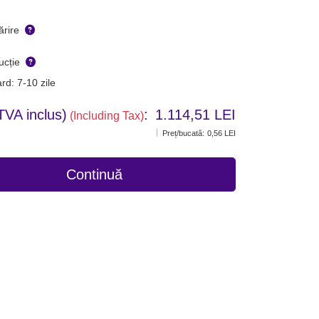
ărire
ucție
rd: 7-10 zile
TVA inclus)
:
1.114,51 LEI
(Including Tax)
Preț/bucată:
0,56 LEI
Continuă