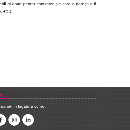
abil ai optat pentru cantitatea pe care o dorești a fi 
, etc.).
cial
mâneți în legătură cu noi: