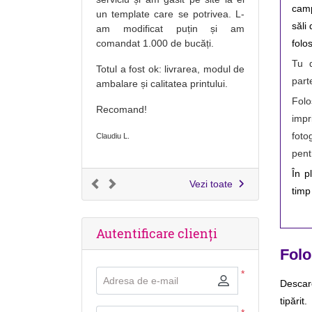
camp
un template care se potrivea. L-
săli
am modificat puțin și am
comandat 1.000 de bucăți.
folo
Tu d
Totul a fost ok: livrarea, modul de
part
ambalare și calitatea printului.
Folo
Recomand!
impr
foto
Claudiu L.
pent
În p
Vezi toate
timp
Autentificare clienți
Folo
*
Adresa de e-mail
Descarc
tipărit.