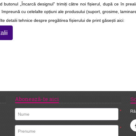
nd butonul „Încarcă designul” trimiți către noi fișierul, după ce în preal
ă, împreună cu celelalte opțiuni ale produsului (suport, grosime, laminare
te detalii tehnice despre pregătirea fișierului de print găsești aici:
alii
Abonează-te aici
So
*
Ră
Nume
*
Prenume