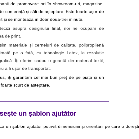
anii de promovare ori în showroom-uri, magazine, 
 de conferință și săli de așteptare. Este foarte ușor de 
sit și se montează în doar două-trei minute.
ecizi asupra designului final, noi ne ocupăm de 
ea de print. 
sim materiale și cerneluri de calitate, polipropilenă 
imată pe o față, cu tehnologie Latex, la rezoluție 
grafică. Îți oferim cadou o geantă din material textil, 
ru a fi ușor de transportat.
lus, îți garantăm cel mai bun preț de pe piață și un 
 foarte scurt de așteptare.
sește un șablon ajutător
ă un șablon ajutător potrivit dimensiunii și orientării pe care o dorești, 