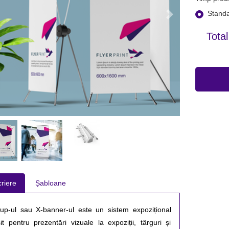
Standa
Total
riere
Șabloane
-up-ul sau X-banner-ul este un sistem expozițional 
sit pentru prezentări vizuale la expoziții, târguri și 