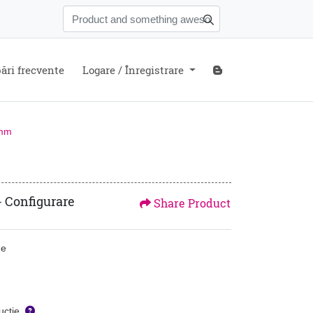
ări frecvente
Blog
ări frecvente
Logare / Înregistrare
0mm
- Configurare
Share Product
ne
ucție