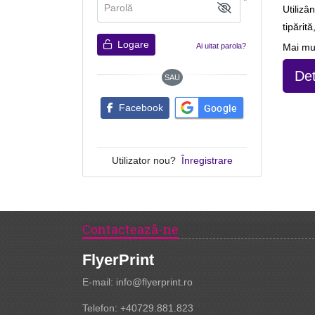
*
Parolă
Utilizâ
tipărit
Logare
Ai uitat parola?
Mai mul
Det
SAU
Google
Facebook
Utilizator nou?
Înregistrare
Contactează-ne
FlyerPrint
E-mail: info@flyerprint.ro
Telefon: +40729.881.823