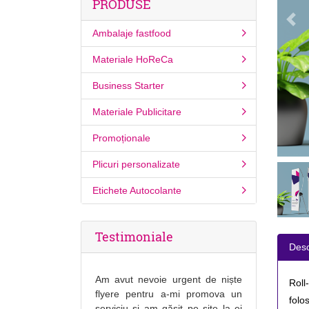
PRODUSE
Ambalaje fastfood
Materiale HoReCa
Business Starter
Materiale Publicitare
Promoționale
Plicuri personalizate
Etichete Autocolante
Testimoniale
Desc
Am avut nevoie urgent de niște
Roll
flyere pentru a-mi promova un
folo
serviciu și am găsit pe site la ei