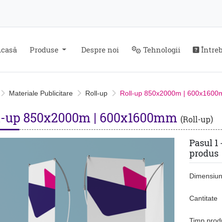
Despre noi
Tehnologii
Întreb
casă
Produse
Despre noi
Tehnologii
Întreb
Materiale Publicitare
Roll-up
Roll-up 850x2000m | 600x160
l-up 850x2000m | 600x1600mm
(Roll-up)
Pasul 1 
produs
Dimensiu
Cantitate
Timp prod