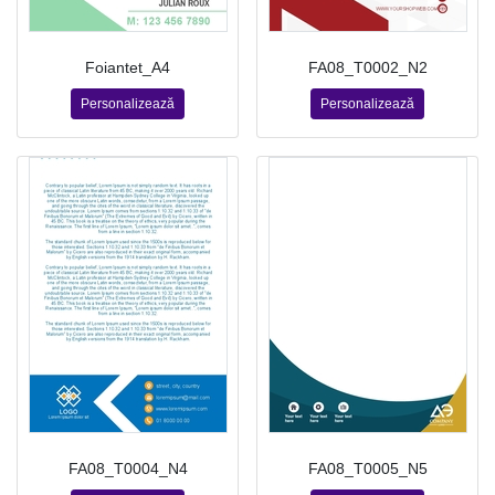
Foiantet_A4
FA08_T0002_N2
Personalizează
Personalizează
FA08_T0004_N4
FA08_T0005_N5