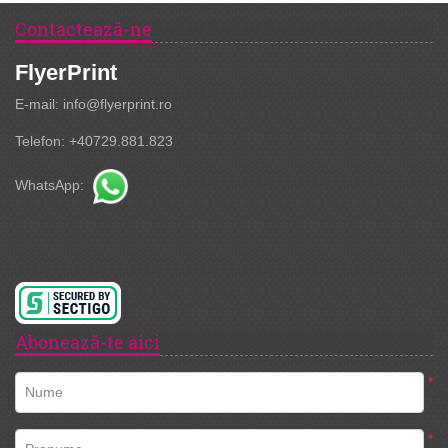
Contactează-ne
FlyerPrint
E-mail: info@flyerprint.ro
Telefon: +40729.881.823
WhatsApp:
Abonează-te aici
*
Nume
*