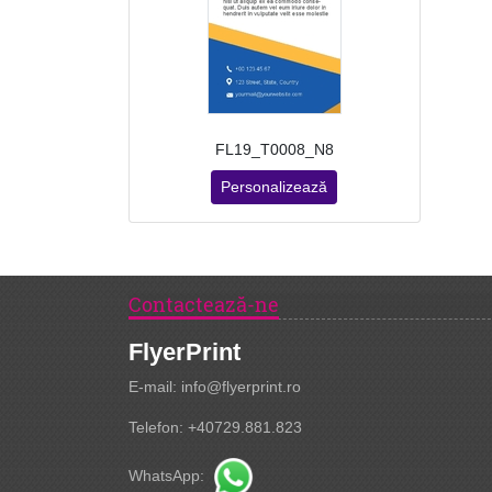
FL19_T0008_N8
Personalizează
Contactează-ne
FlyerPrint
E-mail: info@flyerprint.ro
Telefon: +40729.881.823
WhatsApp: