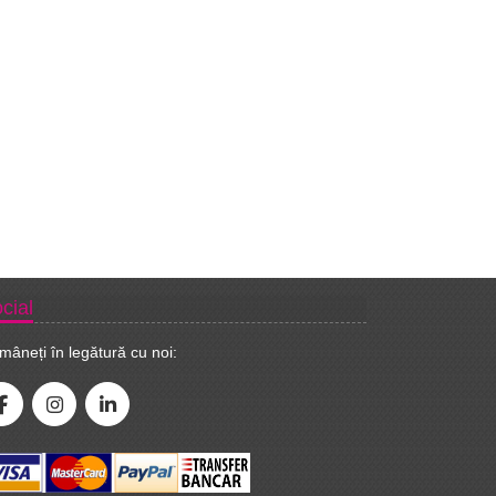
cial
mâneți în legătură cu noi: