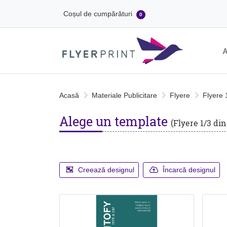
Coșul de cumpărături
0
A
Acasă
Materiale Publicitare
Flyere
Flyere 
Alege un template
(Flyere 1/3 di
Creează designul
Încarcă designul