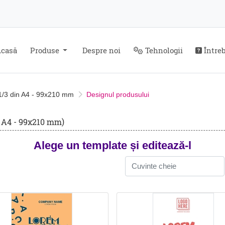
Despre noi
Tehnologii
Întreb
casă
Produse
Despre noi
Tehnologii
Întreb
1/3 din A4 - 99x210 mm
Designul produsului
n A4 - 99x210 mm)
Alege un template și editează-l