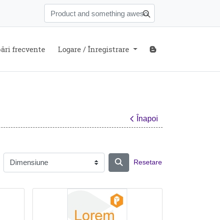
ări frecvente
Blog
ări frecvente
Logare / Înregistrare
Înapoi
Resetare