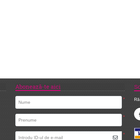
Abonează-te aici
So
*
Ră
Nume
*
Prenume
*
Introdu ID-ul de e-mail