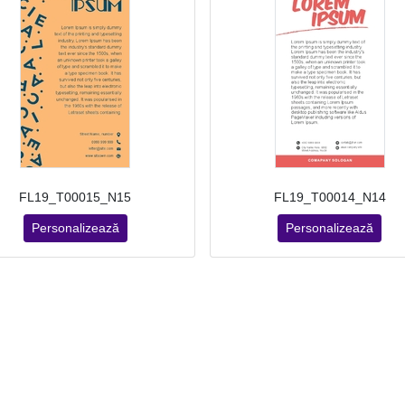
FL19_T00015_N15
FL19_T00014_N14
Personalizează
Personalizează