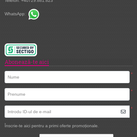
Telefon: +40729.881.823
WhatsApp:
Abonează-te aici
*
Nume
*
Prenume
*
Introdu ID-ul de e-mail
Înscrie-te aici pentru a primi oferte promoționale.