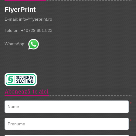
FlyerPrint
E-mail: info@flyerprint.ro
Telefon: +40729.881.823
WhatsApp:
Abonează-te aici
*
Nume
*
Prenume