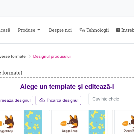
Despre noi
Tehnologii
Întreb
casă
Produse
Despre noi
Tehnologii
Întreb
iverse formate
Designul produsului
e formate)
Alege un template și editează-l
reează designul
Încarcă designul