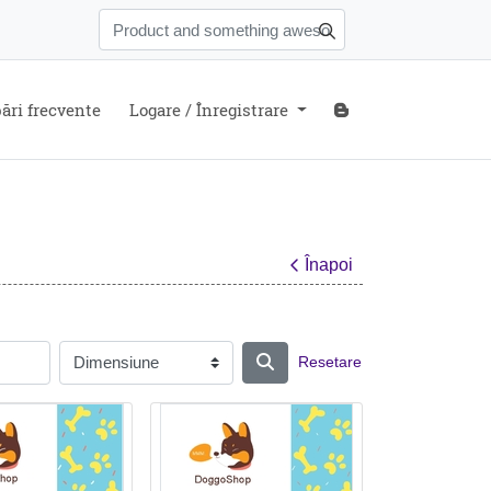
ări frecvente
Blog
ări frecvente
Logare / Înregistrare
Înapoi
Resetare