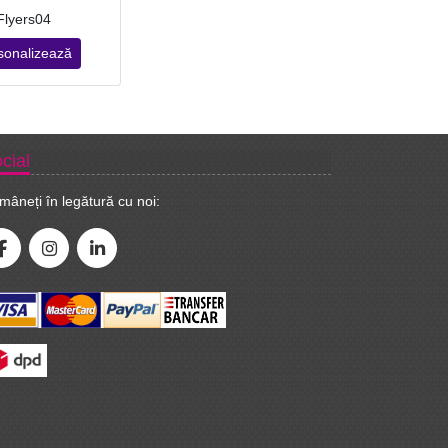
Flyers04
sonalizează
cial
mâneți în legătură cu noi: