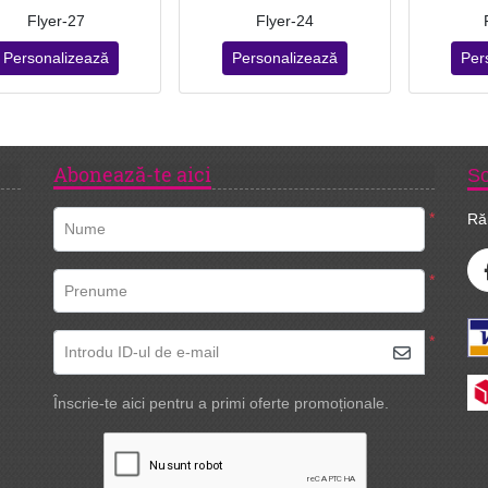
Flyer-27
Flyer-24
Personalizează
Personalizează
Per
Abonează-te aici
So
*
Ră
Nume
*
Prenume
*
Introdu ID-ul de e-mail
Înscrie-te aici pentru a primi oferte promoționale.