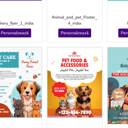
Animal_and_pet_Poster_
kery_flyer_1_india
4_india
Personalizează
Personalizează
Per