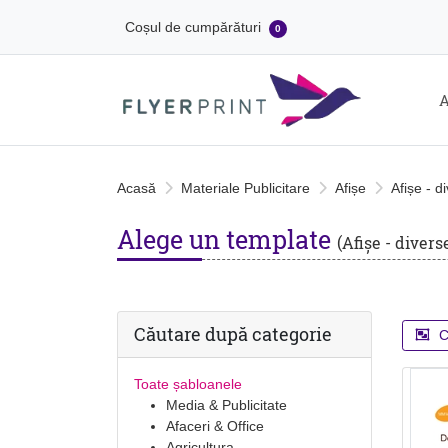
Coșul de cumpărături
0
A
Acasă
Materiale Publicitare
Afișe
Afișe - d
Alege un template
(Afișe - divers
Căutare după categorie
C
Toate șabloanele
Media & Publicitate
Afaceri & Office
Agricultura